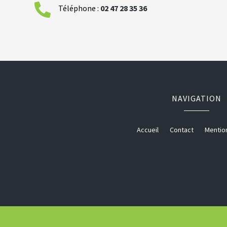

Téléphone :
02
47
28
35
36
NAVIGATION
Accueil
Contact
Mentio
Ameublement à Tours
Ameubl
Menuiserie intérieur à Tours
Menuiserie in