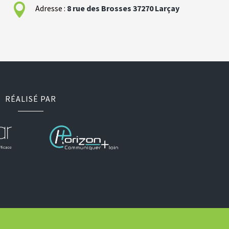

Adresse :
8 rue des Brosses
37270
Larçay
RÉALISÉ PAR
blement à Chambray-Les-Tours
Menuiserie intérieur à Chambray-Les-Tours