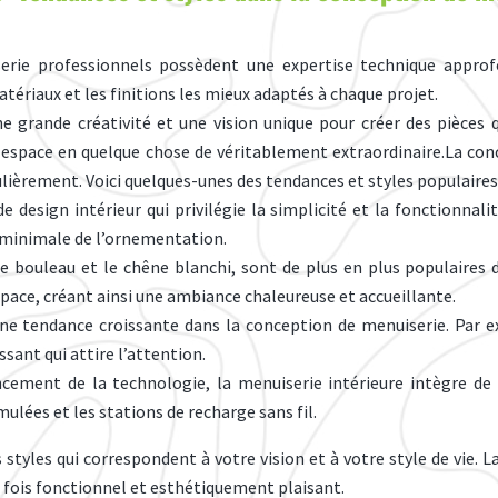
erie professionnels possèdent une expertise technique approfo
tériaux et les finitions les mieux adaptés à chaque projet.
ne grande créativité et une vision unique pour créer des pièces 
re espace en quelque chose de véritablement extraordinaire.La c
lièrement. Voici quelques-unes des tendances et styles populaires
e design intérieur qui privilégie la simplicité et la fonctionnali
on minimale de l’ornementation.
e le bouleau et le chêne blanchi, sont de plus en plus populaires
space, créant ainsi une ambiance chaleureuse et accueillante.
ne tendance croissante dans la conception de menuiserie. Par ex
issant qui attire l’attention.
ancement de la technologie, la menuiserie intérieure intègre d
imulées et les stations de recharge sans fil.
 styles qui correspondent à votre vision et à votre style de vie. 
a fois fonctionnel et esthétiquement plaisant.