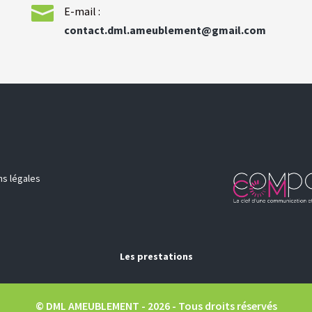

E-mail :
contact.dml.ameublement@gmail.com
ns légales
Les prestations
ement en Indre-Et-Loire
Ameublement à Saint-Avertin
Ameu
© DML AMEUBLEMENT - 2026 - Tous droits réservés
térieur en Indre-Et-Loire
Menuiserie intérieur à Saint-Avertin