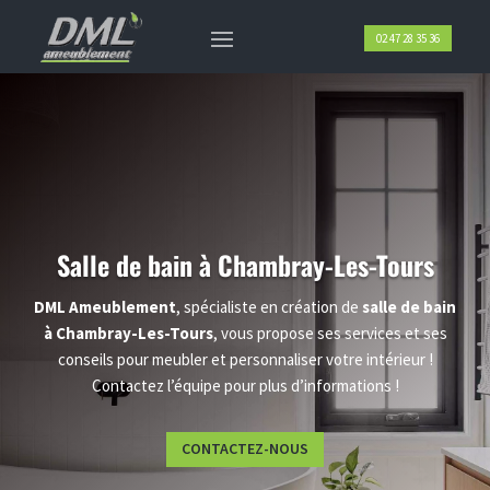
02 47 28 35 36
Salle de bain
à
Chambray-Les-Tours
DML
Ameublement
, spécialiste en création de
salle de bain
à Chambray-Les-Tours
, vous propose ses services et ses
conseils pour meubler et personnaliser votre intérieur !
Contactez l’équipe pour plus d’informations !
CONTACTEZ-NOUS