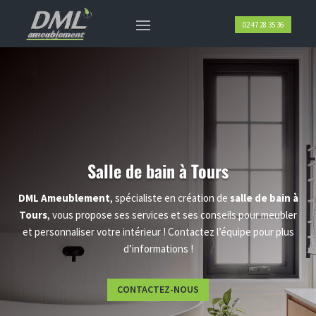
02 47 28 35 36
Salle de bain
à Tours
DML
Ameublement
, spécialiste en création de
salle de bain à
Tours
, vous propose ses services et ses conseils pour meubler
et personnaliser votre intérieur ! Contactez l’équipe pour plus
d’informations !
CONTACTEZ-NOUS